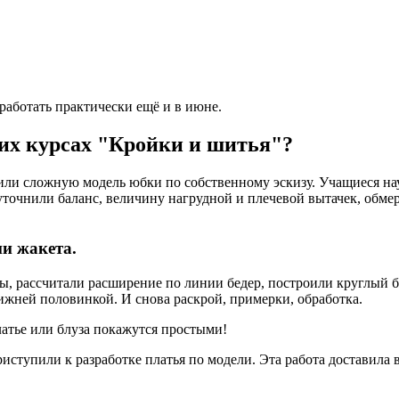
аботать практически ещё и в июне.
ших курсах "Кройки и шитья"?
ли сложную модель юбки по собственному эскизу. Учащиеся нау
точнили баланс, величину нагрудной и плечевой вытачек, обме
и жакета.
, рассчитали расширение по линии бедер, построили круглый бо
жней половинкой. И снова раскрой, примерки, обработка.
атье или блуза покажутся простыми!
ступили к разработке платья по модели. Эта работа доставила 